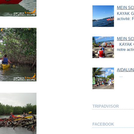
MEIN SC
KAYAK GU
activité: F
MEIN SC
KAYAK G
notre act
AIDALUN
...
TRIPADVISOR
FACEBOOK