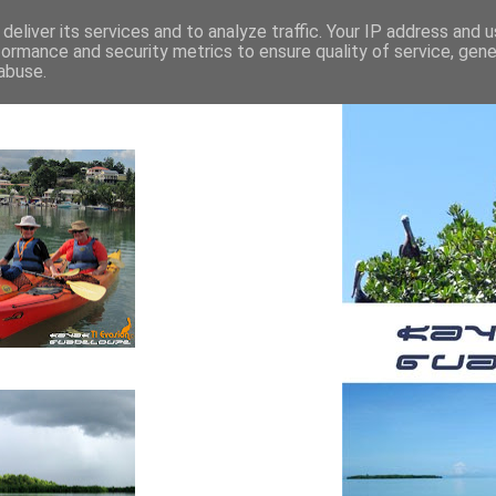
deliver its services and to analyze traffic. Your IP address and 
formance and security metrics to ensure quality of service, gen
abuse.