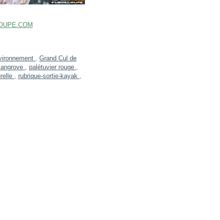
OUPE.COM
vironnement
,
Grand Cul de
angrove
,
palétuvier rouge
,
relle
,
rubrique-sortie-kayak
,