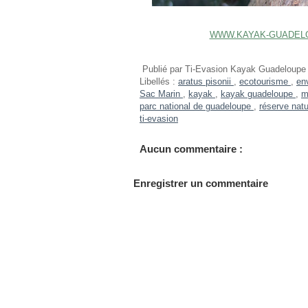
WWW.KAYAK-GUADEL
Publié par
Ti-Evasion Kayak Guadeloupe
Libellés :
aratus pisonii
,
ecotourisme
,
en
Sac Marin
,
kayak
,
kayak guadeloupe
,
m
parc national de guadeloupe
,
réserve natu
ti-evasion
Aucun commentaire :
Enregistrer un commentaire